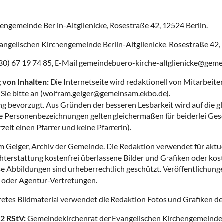
engemeinde Berlin-Altglienicke, Rosestraße 42, 12524 Berlin.
gelischen Kirchengemeinde Berlin-Altglienicke, Rosestraße 42, 1
(030) 67 19 74 85, E-Mail gemeindebuero-kirche-altglienicke@gem
 von Inhalten:
Die Internetseite wird redaktionell von Mitarbei
n Sie bitte an (wolfram.geiger@gemeinsam.ekbo.de).
ng bevorzugt. Aus Gründen der besseren Lesbarkeit wird auf die 
 Personenbezeichnungen gelten gleichermaßen für beiderlei Geschl
zeit einen Pfarrer und keine Pfarrerin).
 Geiger, Archiv der Gemeinde. Die Redaktion verwendet für aktuell
terstattung kostenfrei überlassene Bilder und Grafiken oder kos
ese Abbildungen sind urheberrechtlich geschützt. Veröffentlichu
 oder Agentur-Vertretungen.
kretes Bildmaterial verwendet die Redaktion Fotos und Grafiken d
 2 RStV:
Gemeindekirchenrat der Evangelischen Kirchengemeinde B