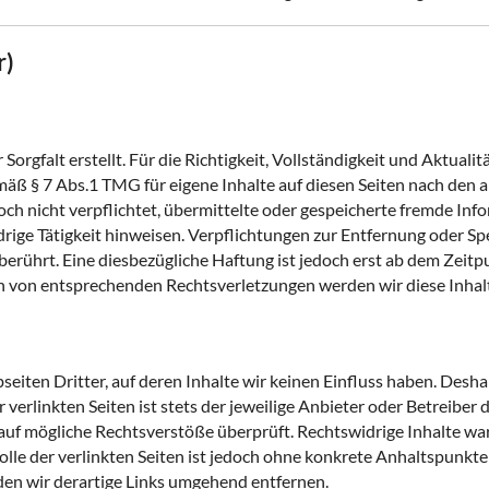
r)
Sorgfalt erstellt. Für die Richtigkeit, Vollständigkeit und Aktual
äß § 7 Abs.1 TMG für eigene Inhalte auf diesen Seiten nach den 
doch nicht verpflichtet, übermittelte oder gespeicherte fremde I
drige Tätigkeit hinweisen. Verpflichtungen zur Entfernung oder 
erührt. Eine diesbezügliche Haftung ist jedoch erst ab dem Zeitp
n von entsprechenden Rechtsverletzungen werden wir diese Inha
iten Dritter, auf deren Inhalte wir keinen Einfluss haben. Desha
erlinkten Seiten ist stets der jeweilige Anbieter oder Betreiber d
auf mögliche Rechtsverstöße überprüft. Rechtswidrige Inhalte wa
lle der verlinkten Seiten ist jedoch ohne konkrete Anhaltspunkte
n wir derartige Links umgehend entfernen.