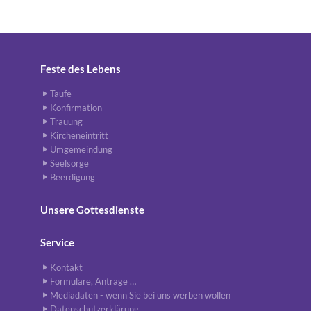
Feste des Lebens
Taufe
Konfirmation
Trauung
Kircheneintritt
Umgemeindung
Seelsorge
Beerdigung
Unsere Gottesdienste
Service
Kontakt
Formulare, Anträge …
Mediadaten - wenn Sie bei uns werben wollen
Datenschutzerklärung