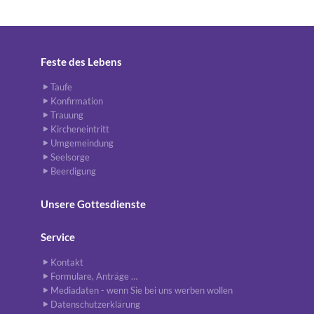
Feste des Lebens
Taufe
Konfirmation
Trauung
Kircheneintritt
Umgemeindung
Seelsorge
Beerdigung
Unsere Gottesdienste
Service
Kontakt
Formulare, Anträge …
Mediadaten - wenn Sie bei uns werben wollen
Datenschutzerklärung